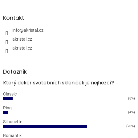
Kontakt
info
@
akristal.cz
akristal.cz
akristal.cz
Dotazník
Který dekor svatebních skleniček je nejhezčí?
Classic
(8%)
Ring
(4%)
Silhouette
(70%)
Romantik