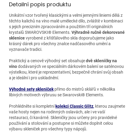
Detailní popis produktu
Unikátní vzor tvořený klasickými a velmi jemnými liniemi dělá z
těchto kalichů na víno malé umělecké dílo, zvláště v kombinaci
s jejich precizním zpracováním a použitím tří originálních
krystalů SWAROVSKI® Elements.
Výhradně ručně dekorované
sklenice
vyrobené z křišťálového skla doporučujeme jako
krásný dárek pro všechny znalce nadčasového umění a
vyznavače tradici.
Praktický a cenově výhodný set obsahuje
dvě skleničky na
víno
dodávaných ve speciálním dárkovém balení se saténovou
výstelkou, které je reprezentativní, bezpečně chrání svůj obsah
a je ideální i pro uskladnění.
Výhodné sety skleniček
přímo do mistrů sklářů v několika
líbivých motivech výbrusu se Swarovski® Elements.
Prohlédněte si kompletní
kolekci Classic Glitz
,
kterou zaujmete
vaše hosty nejen na rodinných oslavách, ale i ve vaší
restauraci, či kavárně. Skleničky jsou určeny pro pravidelné
používání a stolování a postupne si můžete doplnit celou
výbavu skleniček pro všechny typy nápojů.