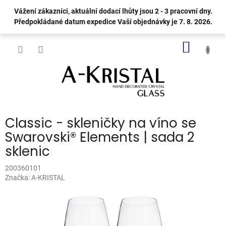
Přejít
Vážení zákazníci, aktuální dodací lhůty jsou 2 - 3 pracovní dny.
na
Předpokládané datum expedice Vaší objednávky je 7. 8. 2026.
obsah
NÁKUP
KOŠÍK
Classic - skleničky na víno se
Swarovski® Elements | sada 2
sklenic
200360101
Značka:
A-KRISTAL