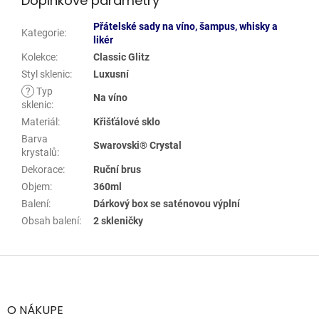
Doplňkové parametry
Přátelské sady na víno, šampus, whisky a
Kategorie
:
likér
Kolekce
:
Classic Glitz
Styl sklenic
:
Luxusní
?
Typ
Na víno
sklenic
:
Materiál
:
Křišťálové sklo
Barva
Swarovski® Crystal
krystalů
:
Dekorace
:
Ruční brus
Objem
:
360ml
Balení
:
Dárkový box se saténovou výplní
Obsah balení
:
2 skleničky
Z
á
p
a
O NÁKUPE