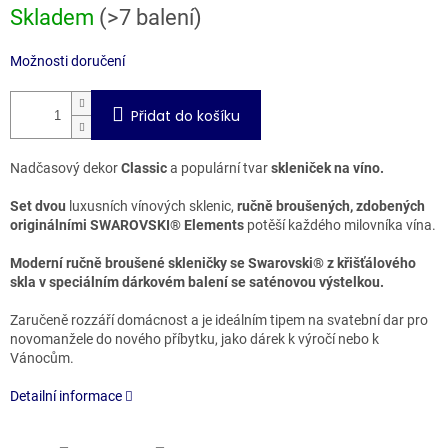
Měrná
Skladem
(>7 balení)
cena:
Možnosti doručení
Přidat do košíku
Nadčasový dekor
Classic
a populární tvar
skleniček na víno.
Set dvou
luxusních vínových sklenic,
ručně broušených, zdobených
originálními SWAROVSKI® Elements
potěší každého milovníka vína.
Moderní ručně broušené skleničky se Swarovski® z křišťálového
skla v speciálním dárkovém balení se saténovou výstelkou.
Zaručeně rozzáří domácnost a je ideálním tipem na svatební dar pro
novomanžele do nového příbytku, jako dárek k výročí nebo k
Vánocům.
Detailní informace