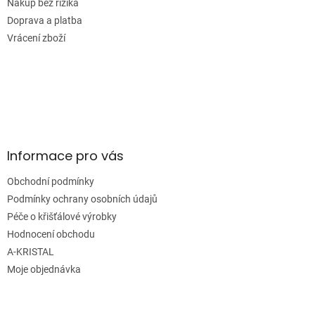
r
Nákup bez rizika
v
Doprava a platba
k
Vrácení zboží
y
v
ý
p
i
s
u
Informace pro vás
Obchodní podmínky
Podmínky ochrany osobních údajů
Péče o křišťálové výrobky
Hodnocení obchodu
A-KRISTAL
Moje objednávka