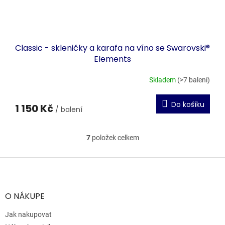
Classic - skleničky a karafa na víno se Swarovski®
Elements
Skladem
(>7 balení)
Do košíku
1 150 Kč
/ balení
7
položek celkem
O
v
l
Z
á
á
d
p
a
a
O NÁKUPE
c
t
í
í
Jak nakupovat
p