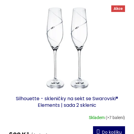
V
r
ý
Akce
o
p
d
i
u
s
k
p
t
r
ů
o
d
u
k
t
ů
Silhouette - skleničky na sekt se Swarovski®
Elements | sada 2 sklenic
Skladem
(>7 balení)
Do košíku