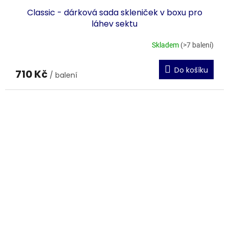
Classic - dárková sada skleniček v boxu pro
láhev sektu
Skladem
(>7 balení)
Do košíku
710 Kč
/ balení