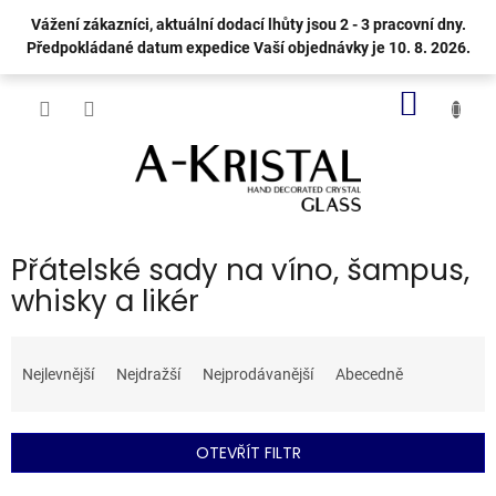
Přejít
Vážení zákazníci, aktuální dodací lhůty jsou 2 - 3 pracovní dny.
na
Předpokládané datum expedice Vaší objednávky je 10. 8. 2026.
obsah
NÁKUP
KOŠÍK
Přátelské sady na víno, šampus,
whisky a likér
Ř
a
Nejlevnější
Nejdražší
Nejprodávanější
Abecedně
z
e
n
OTEVŘÍT FILTR
í
p