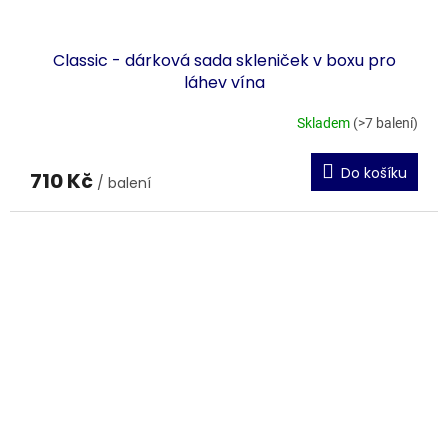
Classic - dárková sada skleniček v boxu pro
láhev vína
Skladem
(>7 balení)
Do košíku
710 Kč
/ balení