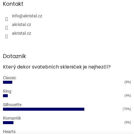
Kontakt
info
@
akristal.cz
akristal.cz
akristal.cz
Dotazník
Který dekor svatebních skleniček je nejhezčí?
Classic
(8%)
Ring
(4%)
Silhouette
(70%)
Romantik
(9%)
Hearts