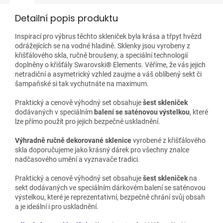
Detailní popis produktu
Inspirací pro výbrus těchto skleniček byla krása a třpyt hvězd
odrážejících se na vodné hladině. Sklenky jsou vyrobeny z
křišťálového skla, ručně broušeny, a speciální technologií
doplněny o křišťály Swarovski® Elements. Věříme, že vás jejich
netradiční a asymetrický vzhled zaujme a váš oblíbený sekt či
šampaňské si tak vychutnáte na maximum.
Praktický a cenově výhodný set obsahuje
šest skleniček
dodávaných v speciálním
balení se saténovou výstelkou
, které
lze přímo použít pro jejich bezpečné uskladnění.
Výhradně ručně dekorované
sklenice
vyrobené z křišťálového
skla doporučujeme jako krásný dárek pro všechny znalce
nadčasového umění a vyznavače tradici.
Praktický a cenově výhodný set obsahuje
šest skleniček
na
sekt dodávaných ve speciálním dárkovém balení se saténovou
výstelkou, které je reprezentativní, bezpečně chrání svůj obsah
a je ideální i pro uskladnění.