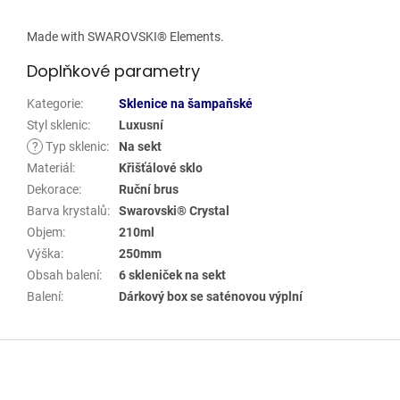
Made with SWAROVSKI® Elements.
Doplňkové parametry
Kategorie
:
Sklenice na šampaňské
Styl sklenic
:
Luxusní
?
Typ sklenic
:
Na sekt
Materiál
:
Křišťálové sklo
Dekorace
:
Ruční brus
Barva krystalů
:
Swarovski® Crystal
Objem
:
210ml
Výška
:
250mm
Obsah balení
:
6 skleniček na sekt
Balení
:
Dárkový box se saténovou výplní
Z
á
p