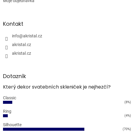
Moje objednávka
Kontakt
info
@
akristal.cz
akristal.cz
akristal.cz
Dotazník
Který dekor svatebních skleniček je nejhezčí?
Classic
(8%)
Ring
(4%)
Silhouette
(70%)