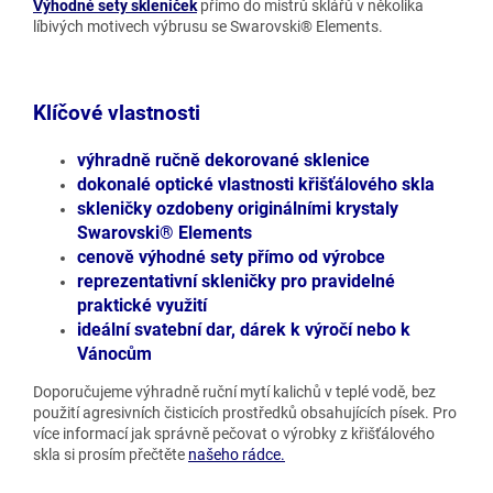
Výhodné sety skleniček
přímo do mistrů sklářů v několika
líbivých motivech výbrusu se Swarovski® Elements.
Klíčové vlastnosti
výhradně ručně dekorované sklenice
dokonalé optické vlastnosti křišťálového skla
skleničky ozdobeny originálními krystaly
Swarovski® Elements
cenově výhodné sety přímo od výrobce
reprezentativní skleničky pro pravidelné
praktické využití
ideální svatební dar, dárek k výročí nebo k
Vánocům
Doporučujeme výhradně ruční mytí kalichů v teplé vodě, bez
použití agresivních čisticích prostředků obsahujících písek. Pro
více informací jak správně pečovat o výrobky z křišťálového
skla si prosím přečtěte
našeho rádce.