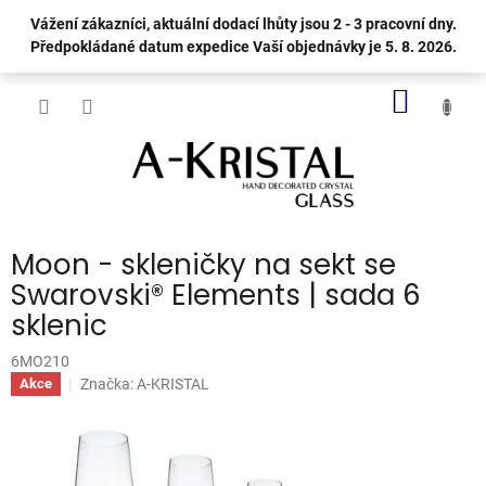
Přejít
Vážení zákazníci, aktuální dodací lhůty jsou 2 - 3 pracovní dny.
na
Předpokládané datum expedice Vaší objednávky je 5. 8. 2026.
obsah
NÁKUP
KOŠÍK
Moon - skleničky na sekt se
Swarovski® Elements | sada 6
sklenic
6MO210
Značka:
A-KRISTAL
Akce